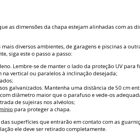
l que as dimensões da chapa estejam alinhadas com as di
s mais diversos ambientes, de garagens e piscinas a outr
te, siga este o passo a passo:
tileno. Lembre-se de manter o lado da proteção UV para f
na vertical ou paralelos à inclinação desejada;
iados;
fusos galvanizados. Mantenha uma distância de 50 cm ent
vais com diâmetro maior que o parafuso e vede-os adequa
rada de sujeiras nos alvéolos;
umínio
para proteger a chapa.
 das superfícies que entrarão em contato com as guarni
lação ele deve ser retirado completamente.