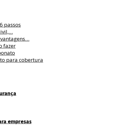
 6 passos
ivil,…
esvantagens…
o fazer
bonato
to para cobertura
gurança
para empresas