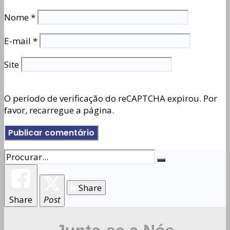
Nome
*
E-mail
*
Site
O período de verificação do reCAPTCHA expirou. Por
favor, recarregue a página.
Share
Share
Post